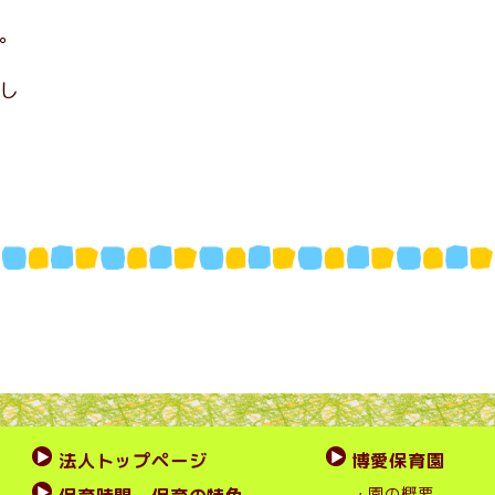
。
し
法人トップページ
博愛保育園
・園の概要