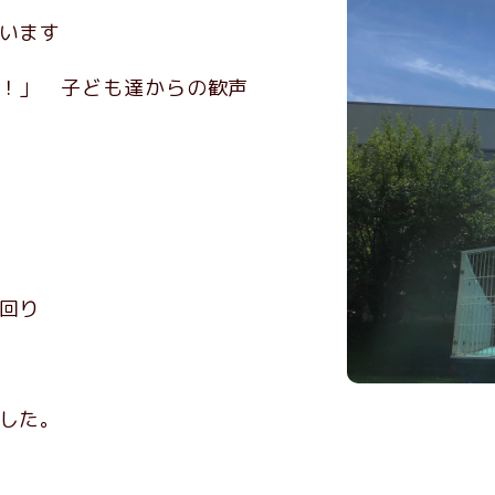
います
！」 子ども達からの歓声
ん
回り
した。