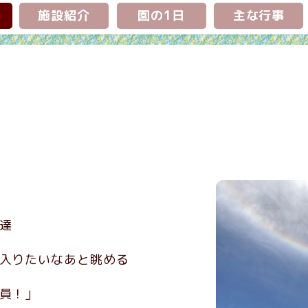
施設紹介
園の1日
主な行事
達
入りたいなあと眺める
員！」