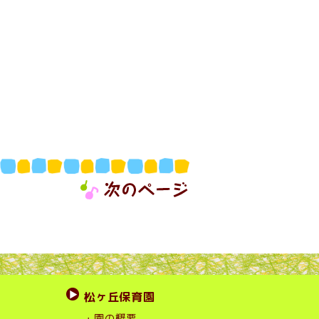
松ヶ丘保育園
・園の概要